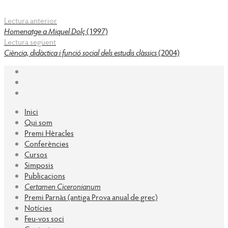
Lectura anterior
Homenatge a Miquel Dolç
(1997)
Lectura següent
Ciència, didàctica i funció social dels estudis clàssics
(2004)
Inici
Qui som
Premi Hèracles
Conferències
Cursos
Simposis
Publicacions
Certamen Ciceronianum
Premi Parnàs (antiga Prova anual de grec)
Notícies
Feu-vos soci