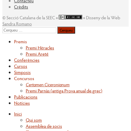
Contacteu
Crèdits
© Secció Catalana de la SEEC ◉
◉ Disseny de la Web
Sandra Romano
Cerqueu
per:
Premis
Premi Hèracles
Premi Areté
Conferències
Cursos
Simposis
Concursos
Certamen Ciceronianum
Premi Parnàs (antiga Prova anual de grec)
Publicacions
Notícies
Inici
Qui som
Assemblea de socis