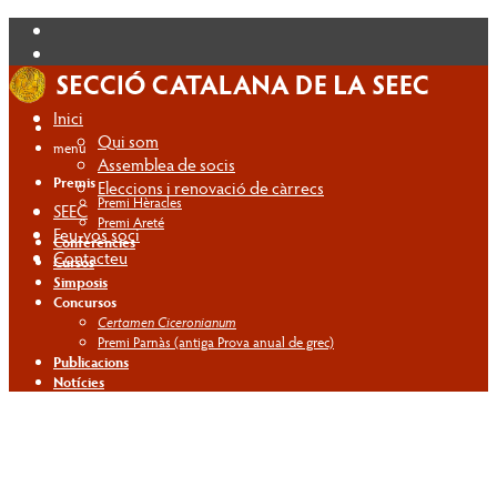
Inici
Qui som
menú
Assemblea de socis
Premis
Eleccions i renovació de càrrecs
Premi Hèracles
SEEC
Premi Areté
Feu-vos soci
Conferències
Contacteu
Cursos
Simposis
Concursos
Certamen Ciceronianum
Premi Parnàs (antiga Prova anual de grec)
Publicacions
Notícies