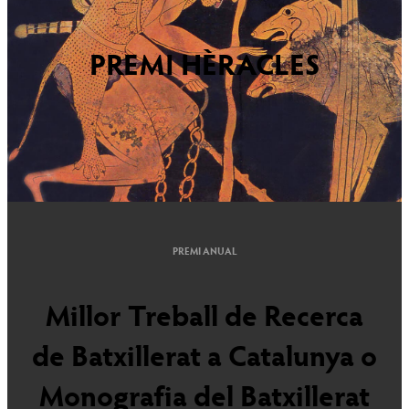
PREMI HÈRACLES
PREMI ANUAL
Millor Treball de Recerca
de Batxillerat a Catalunya o
Monografia del Batxillerat