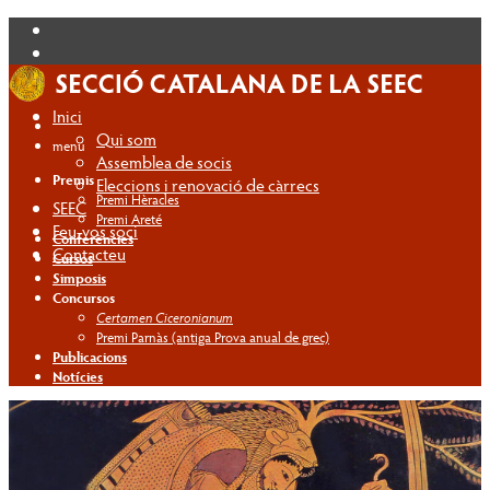
Inici
Qui som
menú
Assemblea de socis
Premis
Eleccions i renovació de càrrecs
Premi Hèracles
SEEC
Premi Areté
Feu-vos soci
Conferències
Contacteu
Cursos
Simposis
Concursos
Certamen Ciceronianum
Premi Parnàs (antiga Prova anual de grec)
Publicacions
Notícies