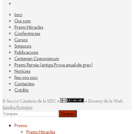
Inici
Qui som
Premi Hèracles
Conferències
Cursos
Simposis
Publicacions
Certamen Ciceronianum
Premi Parnàs (antiga Prova anual de grec)
Notícies
Feu-vos soci
Contacteu
Crèdits
© Secció Catalana de la SEEC ◉
◉ Disseny de la Web
Sandra Romano
Cerqueu
per:
Premis
Premi Hèracles