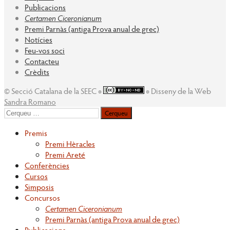
Publicacions
Certamen Ciceronianum
Premi Parnàs (antiga Prova anual de grec)
Notícies
Feu-vos soci
Contacteu
Crèdits
© Secció Catalana de la SEEC ◉
◉ Disseny de la Web
Sandra Romano
Cerqueu
per:
Premis
Premi Hèracles
Premi Areté
Conferències
Cursos
Simposis
Concursos
Certamen Ciceronianum
Premi Parnàs (antiga Prova anual de grec)
Publicacions