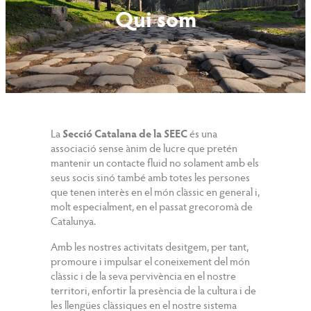
Qui som
L
a
Secció Catalana de la SEEC
és una
associació sense ànim de lucre que pretén
mantenir un contacte fluid no solament amb els
seus socis sinó també amb totes les persones
que tenen interès en el món clàssic en general i,
molt especialment, en el passat grecoromà de
Catalunya.
Amb les nostres activitats desitgem, per tant,
promoure i impulsar el coneixement del món
clàssic i de la seva pervivència en el nostre
territori, enfortir la presència de la cultura i de
les llengües clàssiques en el nostre sistema