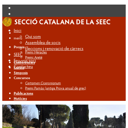
Inici
Qui som
menú
Assemblea de socis
Premis
Eleccions i renovació de càrrecs
Premi Hèracles
SEEC
Premi Areté
Feu-vos soci
Conferències
Contacteu
Cursos
Simposis
Concursos
Certamen Ciceronianum
Premi Parnàs (antiga Prova anual de grec)
Publicacions
Notícies