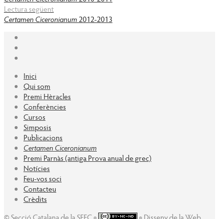
Lectura següent
Certamen Ciceronianum
2012-2013
Inici
Qui som
Premi Hèracles
Conferències
Cursos
Simposis
Publicacions
Certamen Ciceronianum
Premi Parnàs (antiga Prova anual de grec)
Notícies
Feu-vos soci
Contacteu
Crèdits
© Secció Catalana de la SEEC ◉
◉ Disseny de la Web