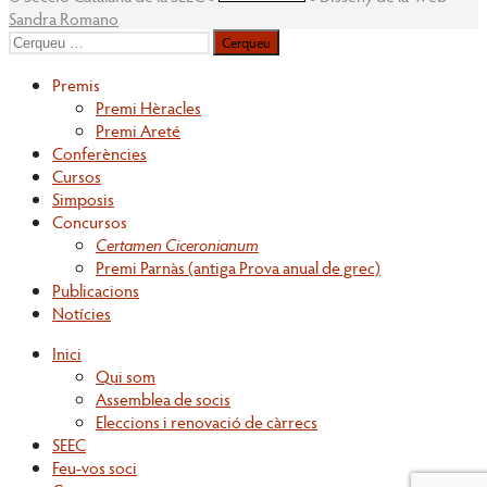
Sandra Romano
Cerqueu
per:
Premis
Premi Hèracles
Premi Areté
Conferències
Cursos
Simposis
Concursos
Certamen Ciceronianum
Premi Parnàs (antiga Prova anual de grec)
Publicacions
Notícies
Inici
Qui som
Assemblea de socis
Eleccions i renovació de càrrecs
SEEC
Feu-vos soci