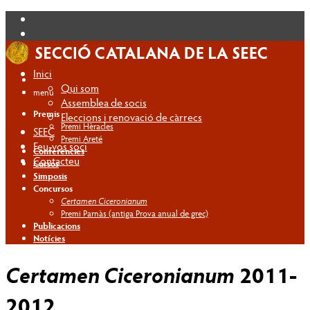
Inici
Qui som
menú
Assemblea de socis
Premis
Eleccions i renovació de càrrecs
Premi Hèracles
SEEC
Premi Areté
Feu-vos soci
Conferències
Contacteu
Cursos
Simposis
Concursos
Certamen Ciceronianum
Premi Parnàs (antiga Prova anual de grec)
Publicacions
Notícies
Certamen Ciceronianum
2011-
2012