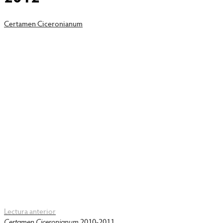
Certamen Ciceronianum
EXERCICI DE LA CONVOCATÒRIA 2011-2012
Descàrrega (PDF)
Lectura anterior
Certamen Ciceronianum
2010-2011