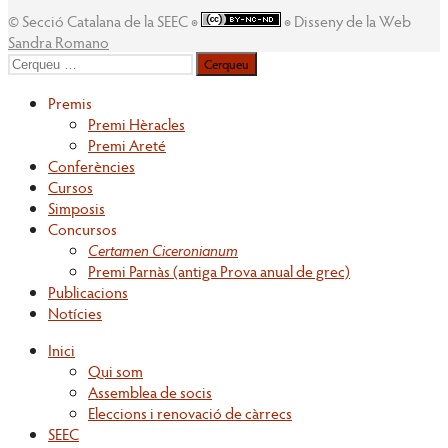
© Secció Catalana de la SEEC ◉
◉ Disseny de la Web
Sandra Romano
Cerqueu
per:
Premis
Premi Hèracles
Premi Areté
Conferències
Cursos
Simposis
Concursos
Certamen Ciceronianum
Premi Parnàs (antiga Prova anual de grec)
Publicacions
Notícies
Inici
Qui som
Assemblea de socis
Eleccions i renovació de càrrecs
SEEC