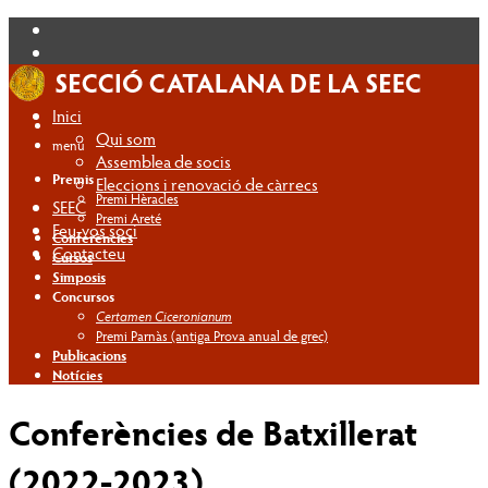
Inici
Qui som
menú
Assemblea de socis
Premis
Eleccions i renovació de càrrecs
Premi Hèracles
SEEC
Premi Areté
Feu-vos soci
Conferències
Contacteu
Cursos
Simposis
Concursos
Certamen Ciceronianum
Premi Parnàs (antiga Prova anual de grec)
Publicacions
Notícies
Conferències de Batxillerat
(2022-2023)