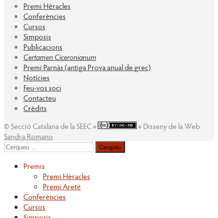
Premi Hèracles
Conferències
Cursos
Simposis
Publicacions
Certamen Ciceronianum
Premi Parnàs (antiga Prova anual de grec)
Notícies
Feu-vos soci
Contacteu
Crèdits
© Secció Catalana de la SEEC ◉
◉ Disseny de la Web
Sandra Romano
Cerqueu
per:
Premis
Premi Hèracles
Premi Areté
Conferències
Cursos
Simposis