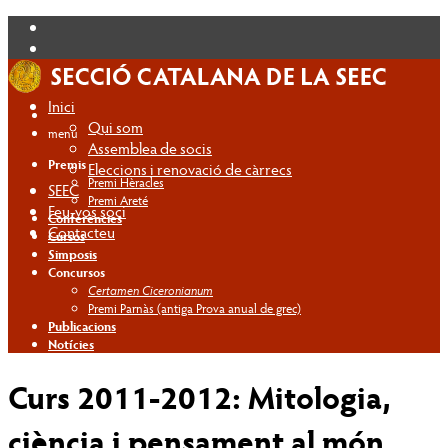
Inici
Qui som
menú
Assemblea de socis
Premis
Eleccions i renovació de càrrecs
Premi Hèracles
SEEC
Premi Areté
Feu-vos soci
Conferències
Contacteu
Cursos
Simposis
Concursos
Certamen Ciceronianum
Premi Parnàs (antiga Prova anual de grec)
Publicacions
Notícies
Curs 2011-2012: Mitologia,
ciència i pensament al món