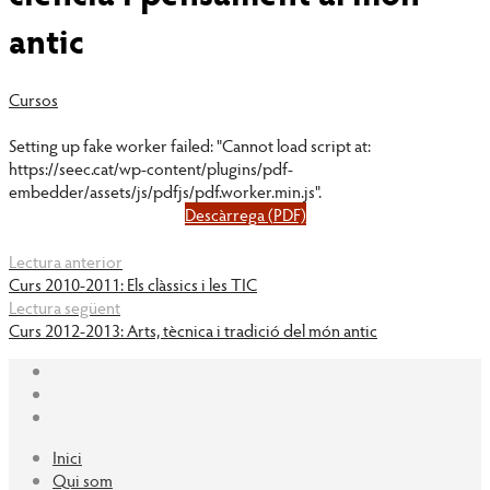
antic
Cursos
Setting up fake worker failed: "Cannot load script at:
https://seec.cat/wp-content/plugins/pdf-
embedder/assets/js/pdfjs/pdf.worker.min.js".
Descàrrega (PDF)
Lectura anterior
Curs 2010-2011: Els clàssics i les TIC
Lectura següent
Curs 2012-2013: Arts, tècnica i tradició del món antic
Inici
Qui som