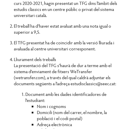
curs 2020-2021, hagin presentat un TFG dins l’àmbit dels
estudis clàssics en un centre públic o privat del sistema
universitari català.
El treball ha d’haver estat avaluat amb una nota igual o
superior a 9,5.
El TFG presentat ha de coincidir amb la versió lliurada i
avaluada al centre universitari corresponent.
Lliurament dels treballs
La presentació del TFG s’haurà de dur a terme amb el
sistema d’enviament de fitxers WeTransfer
(wetransfer.com), a través del qual caldrà adjuntar els
documents següents a l’adreça estudisclassics@seec.cat:
Document amb les dades identificadores de
l’estudiant:
Nom i cognoms
Domicili (nom del carrer, el nombre, la
població i el codi postal)
Adreça electrònica