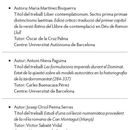
Autora: Maria Martínez Bisquerra
Títol del treball: Liber contemplationum. Sectio prima primae
distinctionis laetitiae
. Edició crítica i traducció del primer capítol
de la versió llatina del
Llibre de contemplació en Déu
de Ramon
Llull
Tutor: Óscar de la Cruz Palma
Centre: Universitat Autònoma de Barcelona
Autor: Antoni Nieva Paguina
Títol del treball:
Les formulacions imperials durant el Dominat.
Estat de la qüestió sobre els models autocràtics en la historiografia
de la tardorromanitat (284-337)
Tutor: Carles Buenacasa Pérez
Centre: Universitat de Barcelona
Autor: Josep Oriol Penna Serres
Títol del treball:
Estudi d’una col·lecció numismàtica procedent
de la vil·la romana de Can Montagut (Marçà)
Tutor: Víctor Sabaté Vidal