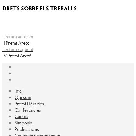
DRETS SOBRE ELS TREBALLS
Lectura anterior
II Premi Areté
Lectura següent
IV Premi Areté
Inici
Qui som
Premi Hèracles
Conferències
Cursos
Simposis
Publicacions
Certamen Ciceronianum