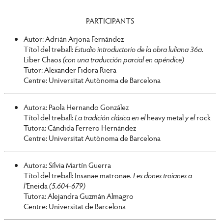
PARTICIPANTS
Autor: Adrián Arjona Fernández
Títol del treball:
Estudio introductorio de la obra luliana 36a.
Liber Chaos
(con una traducción parcial en apéndice)
Tutor: Alexander Fidora Riera
Centre: Universitat Autònoma de Barcelona
Autora: Paola Hernando González
Títol del treball:
La tradición clásica en el
heavy metal
y el
rock
Tutora: Cándida Ferrero Hernández
Centre: Universitat Autònoma de Barcelona
Autora: Sílvia Martín Guerra
Títol del treball: Insanae matronae
. Les dones troianes a
l’
Eneida
(5.604-679)
Tutora: Alejandra Guzmán Almagro
Centre: Universitat de Barcelona