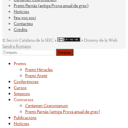
Premi Parnàs (antiga Prova anual de grec)
Notícies
Feu-vos soci
Contacteu
Crèdits
© Secció Catalana de la SEEC ◉
◉ Disseny de la Web
Sandra Romano
Cerqueu
per:
Premis
Premi Hèracles
Premi Areté
Conferències
Cursos
Simposis
Concursos
Certamen Ciceronianum
Premi Parnàs (antiga Prova anual de grec)
Publicacions
Notícies