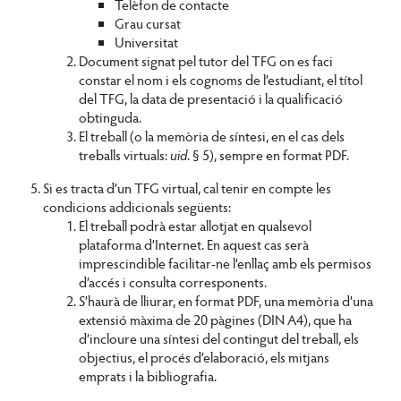
Telèfon de contacte
Grau cursat
Universitat
Document signat pel tutor del TFG on es faci
constar el nom i els cognoms de l’estudiant, el títol
del TFG, la data de presentació i la qualificació
obtinguda.
El treball (o la memòria de síntesi, en el cas dels
treballs virtuals:
uid
. § 5), sempre en format PDF.
Si es tracta d’un TFG virtual, cal tenir en compte les
condicions addicionals següents:
El treball podrà estar allotjat en qualsevol
plataforma d’Internet. En aquest cas serà
imprescindible facilitar-ne l’enllaç amb els permisos
d’accés i consulta corresponents.
S’haurà de lliurar, en format PDF, una memòria d’una
extensió màxima de 20 pàgines (DIN A4), que ha
d’incloure una síntesi del contingut del treball, els
objectius, el procés d’elaboració, els mitjans
emprats i la bibliografia.