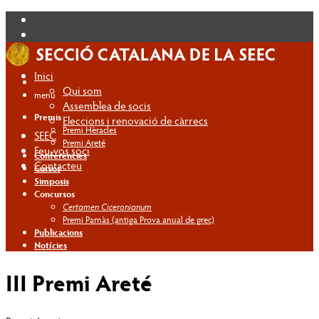
Inici
Qui som
menú
Assemblea de socis
Premis
Eleccions i renovació de càrrecs
Premi Hèracles
SEEC
Premi Areté
Feu-vos soci
Conferències
Contacteu
Cursos
Simposis
Concursos
Certamen Ciceronianum
Premi Parnàs (antiga Prova anual de grec)
Publicacions
Notícies
III Premi Areté