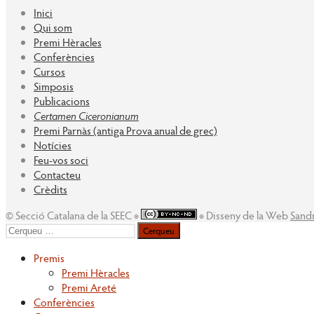
Inici
Qui som
Premi Hèracles
Conferències
Cursos
Simposis
Publicacions
Certamen Ciceronianum
Premi Parnàs (antiga Prova anual de grec)
Notícies
Feu-vos soci
Contacteu
Crèdits
© Secció Catalana de la SEEC ◉
◉ Disseny de la Web
Sand
Cerqueu
per:
Premis
Premi Hèracles
Premi Areté
Conferències