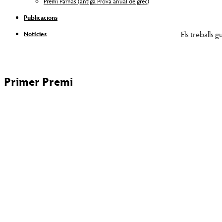
Premi Parnàs (antiga Prova anual de grec)
Publicacions
Els treballs
Notícies
Primer Premi