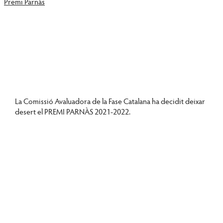
Premi Parnàs
CORPUS DE TREBALL
Descàrrega (PDF)
La Comissió Avaluadora de la Fase Catalana ha decidit deixar
desert el PREMI PARNÀS 2021-2022.
BASES DE LA CONVOCATÒRIA 2021-2022
Descàrrega (PDF)
EXERCICI DE LA CONVOCATÒRIA 2021-2022
Descàrrega (PDF)