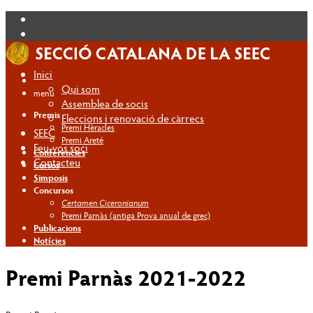
Inici
Qui som
menú
Assemblea de socis
Premis
Eleccions i renovació de càrrecs
Premi Hèracles
SEEC
Premi Areté
Feu-vos soci
Conferències
Contacteu
Cursos
Simposis
Concursos
Certamen Ciceronianum
Premi Parnàs (antiga Prova anual de grec)
Publicacions
Notícies
Premi Parnàs 2021-2022