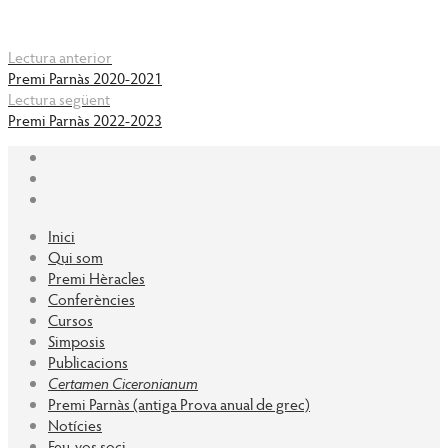
Lectura anterior
Premi Parnàs 2020-2021
Lectura següent
Premi Parnàs 2022-2023
Inici
Qui som
Premi Hèracles
Conferències
Cursos
Simposis
Publicacions
Certamen Ciceronianum
Premi Parnàs (antiga Prova anual de grec)
Notícies
Feu-vos soci