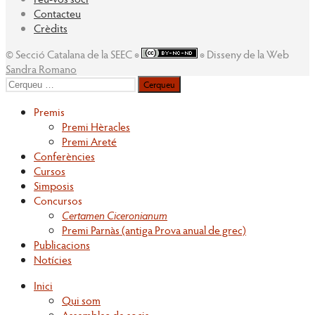
Contacteu
Crèdits
© Secció Catalana de la SEEC ◉
◉ Disseny de la Web
Sandra Romano
Cerqueu
per:
Premis
Premi Hèracles
Premi Areté
Conferències
Cursos
Simposis
Concursos
Certamen Ciceronianum
Premi Parnàs (antiga Prova anual de grec)
Publicacions
Notícies
Inici
Qui som
Assemblea de socis