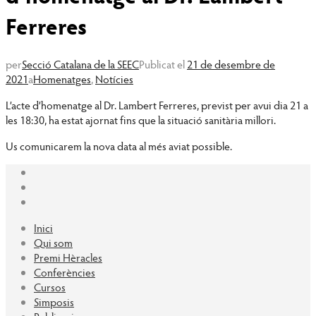
Ferreres
per
Secció Catalana de la SEEC
Publicat el
21 de desembre de
2021
a
Homenatges
,
Notícies
L’acte d’homenatge al Dr. Lambert Ferreres, previst per avui dia 21 a
les 18:30, ha estat ajornat fins que la situació sanitària millori.
Us comunicarem la nova data al més aviat possible.
Inici
Qui som
Premi Hèracles
Conferències
Cursos
Simposis