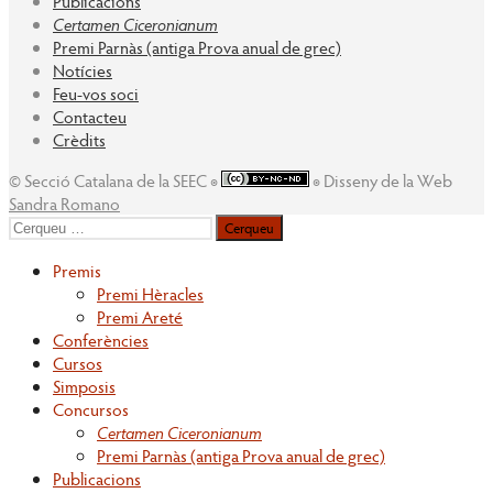
Publicacions
Certamen Ciceronianum
Premi Parnàs (antiga Prova anual de grec)
Notícies
Feu-vos soci
Contacteu
Crèdits
© Secció Catalana de la SEEC ◉
◉ Disseny de la Web
Sandra Romano
Cerqueu
per:
Premis
Premi Hèracles
Premi Areté
Conferències
Cursos
Simposis
Concursos
Certamen Ciceronianum
Premi Parnàs (antiga Prova anual de grec)
Publicacions