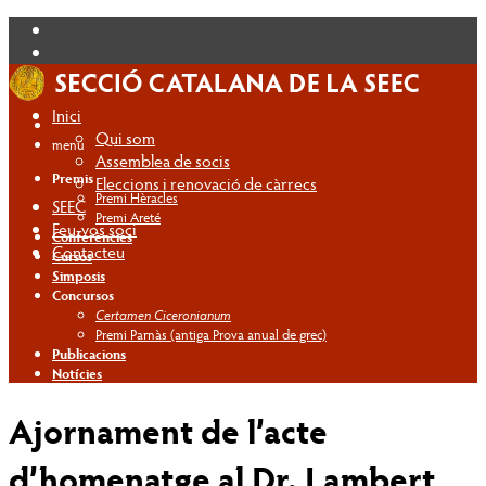
Inici
Qui som
menú
Assemblea de socis
Premis
Eleccions i renovació de càrrecs
Premi Hèracles
SEEC
Premi Areté
Feu-vos soci
Conferències
Contacteu
Cursos
Simposis
Concursos
Certamen Ciceronianum
Premi Parnàs (antiga Prova anual de grec)
Publicacions
Notícies
Ajornament de l’acte
d’homenatge al Dr. Lambert