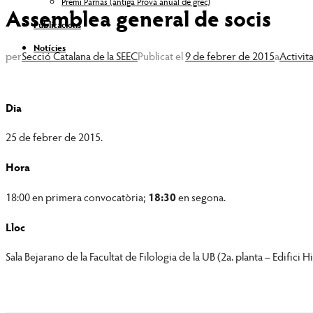
Premi Parnàs (antiga Prova anual de grec)
Assemblea general de socis
Publicacions
Notícies
per
Secció Catalana de la SEEC
Publicat el
9 de febrer de 2015
a
Activita
Dia
25 de febrer de 2015.
Hora
18:00 en primera convocatòria;
18:30
en segona.
Lloc
Sala Bejarano de la Facultat de Filologia de la UB (2a. planta – Edifici Hi