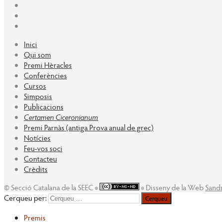
Inici
Qui som
Premi Hèracles
Conferències
Cursos
Simposis
Publicacions
Certamen Ciceronianum
Premi Parnàs (antiga Prova anual de grec)
Notícies
Feu-vos soci
Contacteu
Crèdits
© Secció Catalana de la SEEC ◉
◉ Disseny de la Web
Sand
Cerqueu per:
Premis