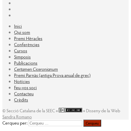
Inici
Qui som
Premi Hèracles
Conferències
Cursos
Simposis
Publicacions
Certamen Ciceronianum
Premi Parnàs (antiga Prova anual de grec)
Notícies
Feu-vos soci
Contacteu
Crèdits
© Secció Catalana de la SEEC ◉
◉ Disseny de la Web
Sandra Romano
Cerqueu per: