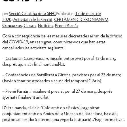
per
Secció Catalana de la SEEC
Publicat el
17 de març de
2020
a
Activitats de la Secció
,
CERTAMEN CICERONIANVM
,
Concursos
,
Cursos
,
Notícies
,
Premi Parnàs
Com a conseqüència de les mesures decretades arran de la difusió
del COVID-19, ens sap greu comunicar-vos que han estat
cancel·lades les activitats següents:
–
Certamen Ciceronianum
, inicialment previst per al 13 de març,
després ajornat i finalment anul·lat.
– Conferències de Batxillerat a Girona, previstes per al 23 de març
(havien estat postposades a causa del temporal Glòria).
– Premi Parnàs, inicialment previst per al 27 de març, després
ajornat i finalment anul·lat.
D’altra banda, el cicle “Cafè amb els clàssics”, organitzat
conjuntament amb els Amics de la Unesco de Barcelona, ha estat
postposat i es durà a terme una vegada la situació s’hagi normalitzat.