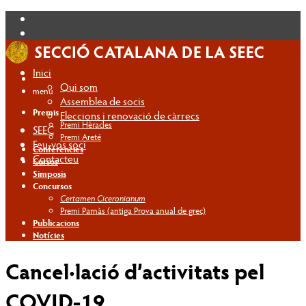
Inici
Qui som
menú
Assemblea de socis
Premis
Eleccions i renovació de càrrecs
Premi Hèracles
SEEC
Premi Areté
Feu-vos soci
Conferències
Contacteu
Cursos
Simposis
Concursos
Certamen Ciceronianum
Premi Parnàs (antiga Prova anual de grec)
Publicacions
Notícies
Cancel·lació d’activitats pel
COVID-19