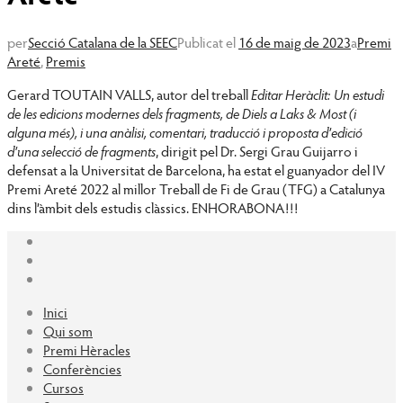
per
Secció Catalana de la SEEC
Publicat el
16 de maig de 2023
a
Premi
Areté
,
Premis
Gerard TOUTAIN VALLS, autor del treball
Editar Heràclit: Un estudi
de les edicions modernes dels fragments, de Diels a Laks & Most (i
alguna més), i una anàlisi, comentari, traducció i proposta d’edició
d’una selecció de fragments
, dirigit pel Dr. Sergi Grau Guijarro i
defensat a la Universitat de Barcelona, ha estat el guanyador del IV
Premi Areté 2022 al millor Treball de Fi de Grau (TFG) a Catalunya
dins l’àmbit dels estudis clàssics. ENHORABONA!!!
Inici
Qui som
Premi Hèracles
Conferències
Cursos