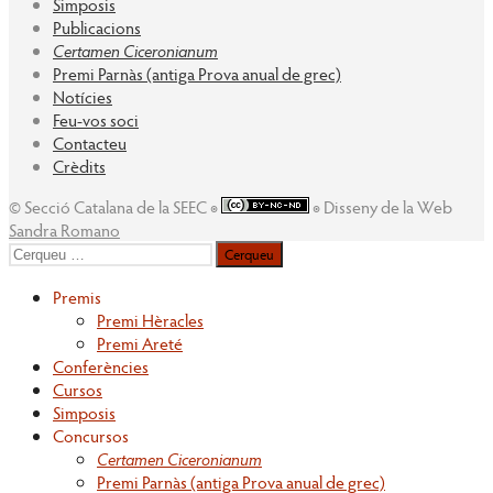
Simposis
Publicacions
Certamen Ciceronianum
Premi Parnàs (antiga Prova anual de grec)
Notícies
Feu-vos soci
Contacteu
Crèdits
© Secció Catalana de la SEEC ◉
◉ Disseny de la Web
Sandra Romano
Cerqueu
per:
Premis
Premi Hèracles
Premi Areté
Conferències
Cursos
Simposis
Concursos
Certamen Ciceronianum
Premi Parnàs (antiga Prova anual de grec)