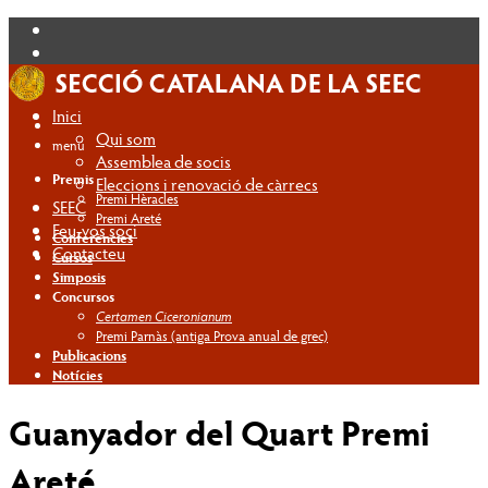
Inici
Qui som
menú
Assemblea de socis
Premis
Eleccions i renovació de càrrecs
Premi Hèracles
SEEC
Premi Areté
Feu-vos soci
Conferències
Contacteu
Cursos
Simposis
Concursos
Certamen Ciceronianum
Premi Parnàs (antiga Prova anual de grec)
Publicacions
Notícies
Guanyador del Quart Premi
Areté