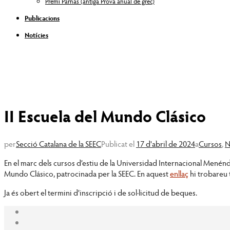
Premi Parnàs (antiga Prova anual de grec)
Publicacions
Notícies
II Escuela del Mundo Clásico
per
Secció Catalana de la SEEC
Publicat el
17 d'abril de 2024
a
Cursos
,
N
En el marc dels cursos d’estiu de la Universidad Internacional Menéndez
Mundo Clásico, patrocinada per la SEEC. En aquest
enllaç
hi trobareu 
Ja és obert el termini d’inscripció i de sol·licitud de beques.