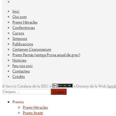
Inici
Qui som
Premi Hèracles
Conferències
Cursos
Simposis
Publicacions
Certamen Ciceronianum
Premi Parnàs (antiga Prova anual de grec)
Notícies
Feu-vos soci
Contacteu
Crèdits
© Secció Catalana de la SEEC ◉
◉ Disseny de la Web
Sand
Cerqueu
per:
Premis
Premi Hèracles
Premi Areté