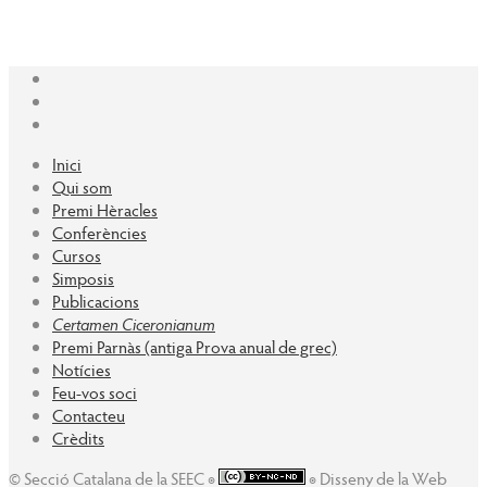
Inici
Qui som
Premi Hèracles
Conferències
Cursos
Simposis
Publicacions
Certamen Ciceronianum
Premi Parnàs (antiga Prova anual de grec)
Notícies
Feu-vos soci
Contacteu
Crèdits
© Secció Catalana de la SEEC ◉
◉ Disseny de la Web