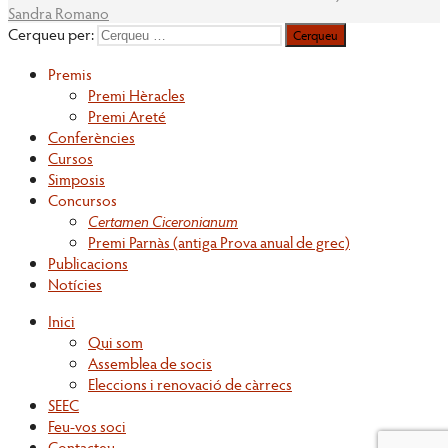
Sandra Romano
Cerqueu per:
Premis
Premi Hèracles
Premi Areté
Conferències
Cursos
Simposis
Concursos
Certamen Ciceronianum
Premi Parnàs (antiga Prova anual de grec)
Publicacions
Notícies
Inici
Qui som
Assemblea de socis
Eleccions i renovació de càrrecs
SEEC
Feu-vos soci
Contacteu