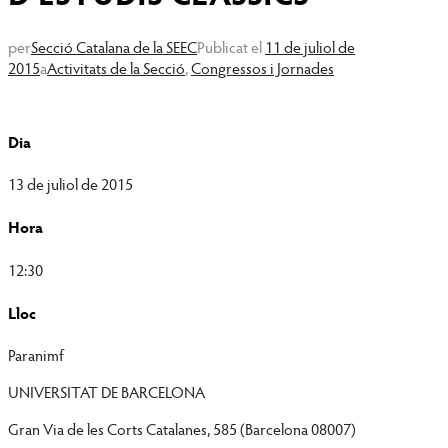
per
Secció Catalana de la SEEC
Publicat el
11 de juliol de
2015
a
Activitats de la Secció
,
Congressos i Jornades
Dia
13 de juliol de 2015
Hora
12:30
Lloc
Paranimf
UNIVERSITAT DE BARCELONA
Gran Via de les Corts Catalanes, 585 (Barcelona 08007)