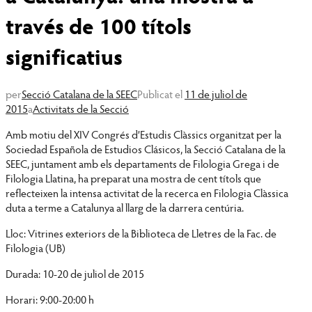
través de 100 títols
significatius
per
Secció Catalana de la SEEC
Publicat el
11 de juliol de
2015
a
Activitats de la Secció
Amb motiu del XIV Congrés d’Estudis Clàssics organitzat per la
Sociedad Española de Estudios Clásicos, la Secció Catalana de la
SEEC, juntament amb els departaments de Filologia Grega i de
Filologia Llatina, ha preparat una mostra de cent títols que
reflecteixen la intensa activitat de la recerca en Filologia Clàssica
duta a terme a Catalunya al llarg de la darrera centúria.
Lloc: Vitrines exteriors de la Biblioteca de Lletres de la Fac. de
Filologia (UB)
Durada: 10-20 de juliol de 2015
Horari: 9:00-20:00 h