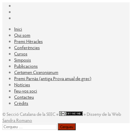
Inici
Qui som
Premi Hèracles
Conferències
Cursos
Simposis
Publicacions
Certamen Ciceronianum
Premi Parnàs (antiga Prova anual de grec)
Notícies
Feu-vos soci
Contacteu
Crèdits
© Secció Catalana de la SEEC ◉
◉ Disseny de la Web
Sandra Romano
Cerqueu