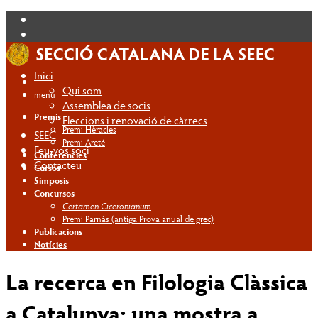
Inici
Qui som
menú
Assemblea de socis
Premis
Eleccions i renovació de càrrecs
Premi Hèracles
SEEC
Premi Areté
Feu-vos soci
Conferències
Contacteu
Cursos
Simposis
Concursos
Certamen Ciceronianum
Premi Parnàs (antiga Prova anual de grec)
Publicacions
Notícies
La recerca en Filologia Clàssica
a Catalunya: una mostra a