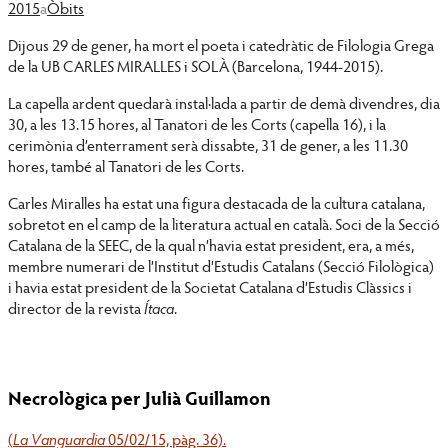
2015
a
Òbits
Dijous 29 de gener, ha mort el poeta i catedràtic de Filologia Grega
de la UB CARLES MIRALLES i SOLÀ (Barcelona, 1944-2015).
La capella ardent quedarà instal·lada a partir de demà divendres, dia
30, a les 13.15 hores, al Tanatori de les Corts (capella 16), i la
cerimònia d’enterrament serà dissabte, 31 de gener, a les 11.30
hores, també al Tanatori de les Corts.
Carles Miralles ha estat una figura destacada de la cultura catalana,
sobretot en el camp de la literatura actual en català. Soci de la Secció
Catalana de la SEEC, de la qual n’havia estat president, era, a més,
membre numerari de l’Institut d’Estudis Catalans (Secció Filològica)
i havia estat president de la Societat Catalana d’Estudis Clàssics i
director de la revista
Ítaca
.
Necrològica per Julià Guillamon
(
La Vanguardia
05/02/15, pàg. 36).