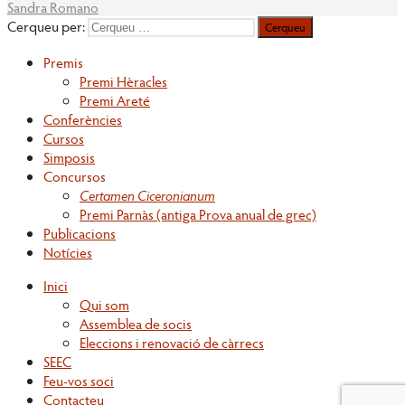
Sandra Romano
Cerqueu per:
Premis
Premi Hèracles
Premi Areté
Conferències
Cursos
Simposis
Concursos
Certamen Ciceronianum
Premi Parnàs (antiga Prova anual de grec)
Publicacions
Notícies
Inici
Qui som
Assemblea de socis
Eleccions i renovació de càrrecs
SEEC
Feu-vos soci
Contacteu