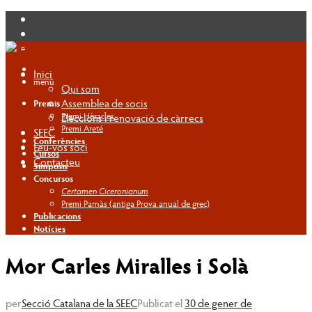
Inici
menú
Qui som
Assemblea de socis
Premis
Premi Hèracles
Eleccions i renovació de càrrecs
Premi Areté
SEEC
Conferències
Feu-vos soci
Cursos
Contacteu
Simposis
Concursos
Certamen Ciceronianum
Premi Parnàs (antiga Prova anual de grec)
Publicacions
Notícies
Mor Carles Miralles i Solà
per
Secció Catalana de la SEEC
Publicat el
30 de gener de