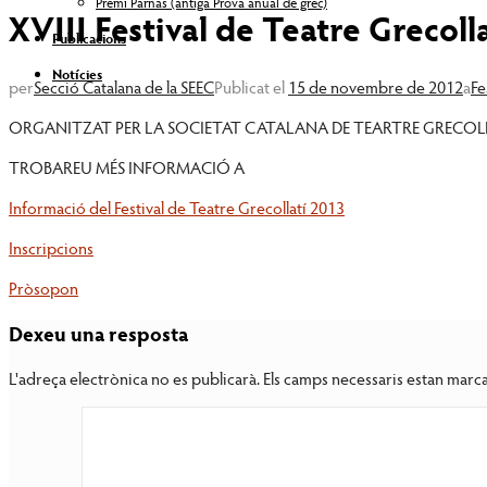
Premi Parnàs (antiga Prova anual de grec)
XVIII Festival de Teatre Grecolla
Publicacions
Notícies
per
Secció Catalana de la SEEC
Publicat el
15 de novembre de 2012
a
Fe
ORGANITZAT PER LA SOCIETAT CATALANA DE TEARTRE GRECOL
TROBAREU MÉS INFORMACIÓ A
Informació del Festival de Teatre Grecollatí 2013
Inscripcions
Pròsopon
Dexeu una resposta
L'adreça electrònica no es publicarà.
Els camps necessaris estan mar