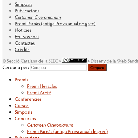
Simposis
Publicacions
Certamen Ciceronianum
Premi Parnàs (antiga Prova anual de grec)
Notícies
Feu-vos soci
Contacteu
Crèdits
© Secció Catalana de la SEEC ◉
◉ Disseny de la Web
Sand
Cerqueu per:
Premis
Premi Hèracles
Premi Areté
Conferències
Cursos
Simposis
Concursos
Certamen Ciceronianum
Premi Parnàs (antiga Prova anual de grec)
Publicacions