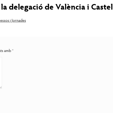
a delegació de València i Castel
essos i Jornades
cats amb
*