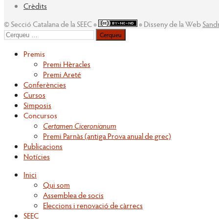
Crèdits
© Secció Catalana de la SEEC ◉
◉ Disseny de la Web
Sand
Cerqueu
per:
Premis
Premi Hèracles
Premi Areté
Conferències
Cursos
Simposis
Concursos
Certamen Ciceronianum
Premi Parnàs (antiga Prova anual de grec)
Publicacions
Notícies
Inici
Qui som
Assemblea de socis
Eleccions i renovació de càrrecs
SEEC