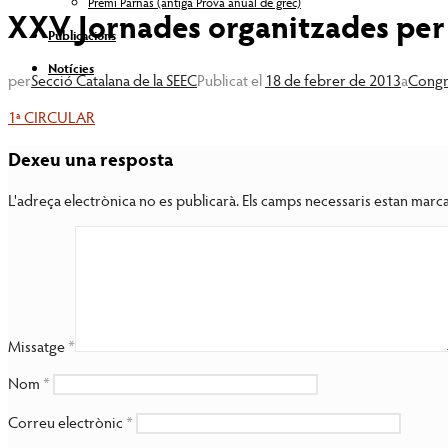
Premi Parnàs (antiga Prova anual de grec)
XXV Jornades organitzades per l
Publicacions
Notícies
per
Secció Catalana de la SEEC
Publicat el
18 de febrer de 2013
a
Congr
1ª CIRCULAR
Dexeu una resposta
L'adreça electrònica no es publicarà.
Els camps necessaris estan mar
Missatge
*
Nom
*
Correu electrònic
*