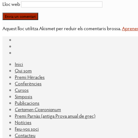
Lloc web
Aquest lloc utilitza Akismet per reduir els comentaris brossa.
Apreneu
Inici
Qui som
Premi Hèracles
Conferències
Cursos
Simposis
Publicacions
Certamen Ciceronianum
Premi Parnàs (antiga Prova anual de grec)
Notícies
Feu-vos soci
Contacteu