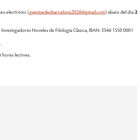
eu electrònic (
ganimedesbarcelona2026@gmail.com
) abans del dia
2
 Investigadores Noveles de Filología Clásica, IBAN: ES46 1550 0001
.
5 hores lectives.