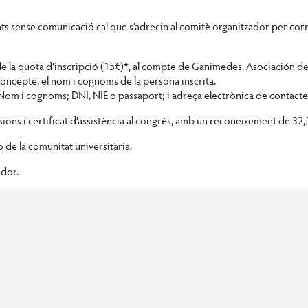
nts sense comunicació cal que s’adrecin al comitè organitzador per corr
e la quota d’inscripció (15€)*, al compte de Ganimedes. Asociación de
concepte, el nom i cognoms de la persona inscrita.
): Nom i cognoms; DNI, NIE o passaport; i adreça electrònica de contacte
essions i certificat d’assistència al congrés, amb un reconeixement de 32,
o de la comunitat universitària.
ador.