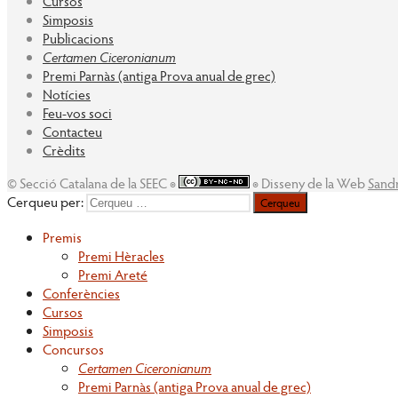
Cursos
Simposis
Publicacions
Certamen Ciceronianum
Premi Parnàs (antiga Prova anual de grec)
Notícies
Feu-vos soci
Contacteu
Crèdits
© Secció Catalana de la SEEC ◉
◉ Disseny de la Web
Sand
Cerqueu per:
Premis
Premi Hèracles
Premi Areté
Conferències
Cursos
Simposis
Concursos
Certamen Ciceronianum
Premi Parnàs (antiga Prova anual de grec)