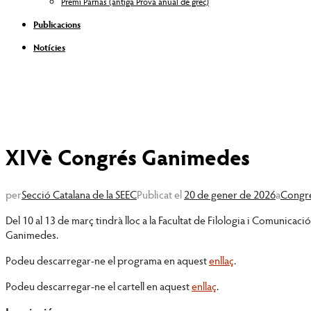
Premi Parnàs (antiga Prova anual de grec)
Publicacions
Notícies
XIVè Congrés Ganimedes
per
Secció Catalana de la SEEC
Publicat el
20 de gener de 2026
a
Congre
Del 10 al 13 de març tindrà lloc a la Facultat de Filologia i Comunicaci
Ganimedes.
Podeu descarregar-ne el programa en aquest
enllaç
.
Podeu descarregar-ne el cartell en aquest
enllaç
.