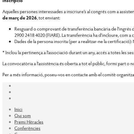
Inscripció
Aquelles persones interessades a inscriure’s al congrés com a assiste
de març de 2026
, tot enviant:
Resguard o comprovant de transferència bancària de l’ingrés d
2900 2418 4020 (FIARE). La transferència ha d’incloure, com a 
Dades de la persona inscrita (per a realitzar-ne la certificació
* Inclou la pertinença a l’associació durant un any, accés a totes les s
La convocatòria a l’assistència és oberta a tot el públic, formi part o n
Per a més informació, poseu-vos en contacte amb el comitè organitz
Inici
Qui som
Premi Hèracles
Conferències